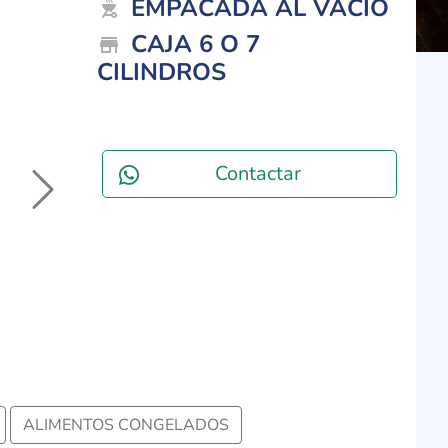
EMPACADA AL VACIO
outdoor_grill
CAJA 6 O 7
store_mall_directory
CILINDROS
Next
Contactar
ALIMENTOS CONGELADOS