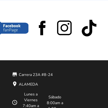
store_mall_directory
Carrera 23A #8-24
place
ALAMEDA
Lunes a
Sábado
Viernes
schedule
8:00am a
7:40am a