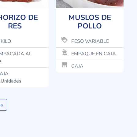
HORIZO DE
MUSLOS DE
RES
POLLO
loyalty
 KILO
PESO VARIABLE
outdoor_grill
MPACADA AL
EMPAQUE EN CAJA
O
store_mall_directory
CAJA
AJA
Unidades
os