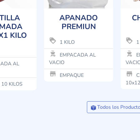
TILLA
APANADO
C
MADA
PREMIUN
X1 KILO
loyalty
loyalty
1 KILO
1
outdoor_grill
outdoor_grill
EMPACADA AL
E
VACIO
VACI
ADA AL
store_mall_directory
store_mall_directory
EMPAQUE
C
10x12
 10 KILOS
Todos los Product