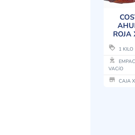
COS
AHU
ROJA 
loyalty
1 KILO
outdoor_grill
EMPAC
VACíO
store_mall_directory
CAJA X