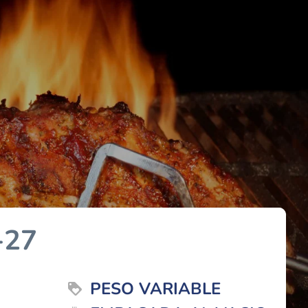
-27
PESO VARIABLE
loyalty