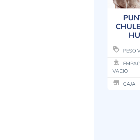
PUN
CHULE
HU
loyalty
PESO 
outdoor_grill
EMPAC
VACIO
store_mall_directory
CAJA