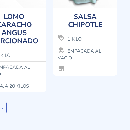
LOMO
SALSA
CARACHO
CHIPOTLE
ANGUS
loyalty
1 KILO
RCIONADO
outdoor_grill
EMPACADA AL
 KILO
VACIO
MPACADA AL
store_mall_directory
O
AJA 20 KILOS
os