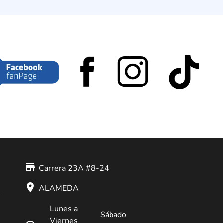
store_mall_directory
Carrera 23A #8-24
place
ALAMEDA
Lunes a
Sábado
Viernes