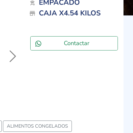
EMPACADO
outdoor_grill
CAJA X4.54 KILOS
store_mall_directory
Contactar
Next
ALIMENTOS CONGELADOS