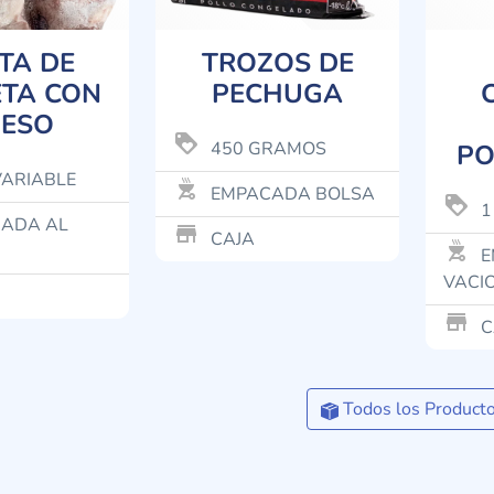
TA DE
TROZOS DE
TA CON
PECHUGA
ESO
loyalty
450 GRAMOS
PO
VARIABLE
outdoor_grill
EMPACADA BOLSA
loyalty
1
ADA AL
store_mall_directory
CAJA
outdoor_grill
E
VACI
store_mall_directory
C
Todos los Product