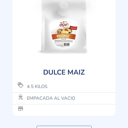
DULCE MAIZ
loyalty
4.5 KILOS
outdoor_grill
EMPACADA AL VACIO
store_mall_directory