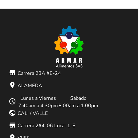
store_mall_directory
Carrera 23A #8-24
place
ALAMEDA
Lunes a Viernes
Sábado
schedule
7:40am a 4:30pm
8:00am a 1:00pm
public
CALI / VALLE
store_mall_directory
Carrera 2#4-06 Local 1-E
place
VIJES