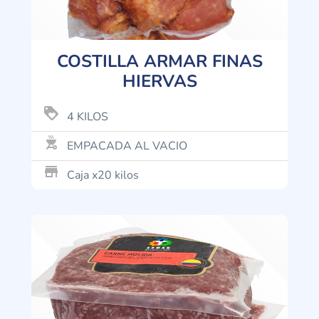
COSTILLA ARMAR FINAS
HIERVAS
loyalty
4 KILOS
outdoor_grill
EMPACADA AL VACIO
store_mall_directory
Caja x20 kilos