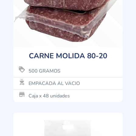
CARNE MOLIDA 80-20
loyalty
500 GRAMOS
outdoor_grill
EMPACADA AL VACIO
store_mall_directory
Caja x 48 unidades