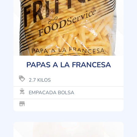
PAPAS A LA FRANCESA
loyalty
2.7 KILOS
outdoor_grill
EMPACADA BOLSA
store_mall_directory