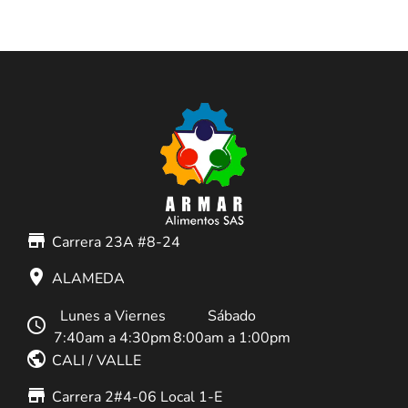
store_mall_directory
Carrera 23A #8-24
place
ALAMEDA
Lunes a Viernes
Sábado
schedule
7:40am a 4:30pm
8:00am a 1:00pm
public
CALI / VALLE
store_mall_directory
Carrera 2#4-06 Local 1-E