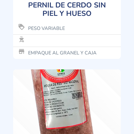
PERNIL DE CERDO SIN
PIEL Y HUESO
loyalty
PESO VARIABLE
outdoor_grill
store_mall_directory
EMPAQUE AL GRANEL Y CAJA