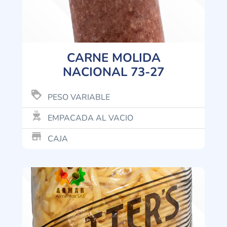
CARNE MOLIDA
NACIONAL 73-27
loyalty
PESO VARIABLE
outdoor_grill
EMPACADA AL VACIO
store_mall_directory
CAJA