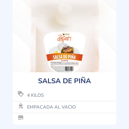
SALSA DE PIÑA
loyalty
4 KILOS
outdoor_grill
EMPACADA AL VACIO
store_mall_directory