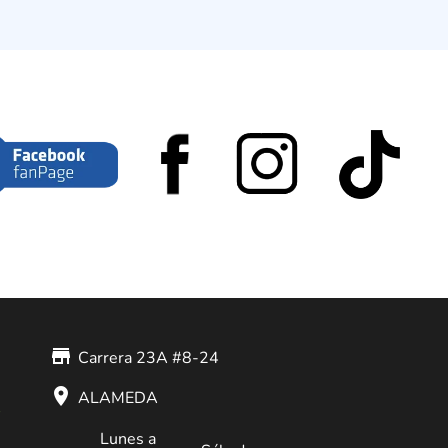
store_mall_directory
Carrera 23A #8-24
place
ALAMEDA
Lunes a