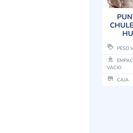
PUN
CHULE
HU
loyalty
PESO 
outdoor_grill
EMPAC
VACIO
store_mall_directory
CAJA