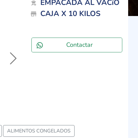
EMPACADA AL VACíO
outdoor_grill
CAJA X 10 KILOS
store_mall_directory
Contactar
Next
ALIMENTOS CONGELADOS