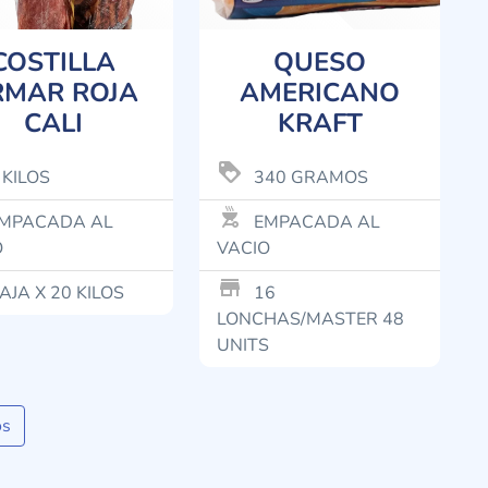
COSTILLA
QUESO
RMAR ROJA
AMERICANO
CALI
KRAFT
loyalty
 KILOS
340 GRAMOS
outdoor_grill
MPACADA AL
EMPACADA AL
O
VACIO
store_mall_directory
AJA X 20 KILOS
16
LONCHAS/MASTER 48
UNITS
os