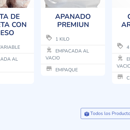
TA DE
APANADO
TA CON
PREMIUN
A
ESO
loyalty
1 KILO
loyalty
VARIABLE
4
outdoor_grill
EMPACADA AL
outdoor_grill
VACIO
ADA AL
E
VACI
store_mall_directory
EMPAQUE
store_mall_directory
C
Todos los Product