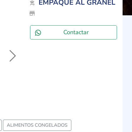
EMPAQUE AL GRANEL
outdoor_grill
store_mall_directory
Contactar
Next
ALIMENTOS CONGELADOS