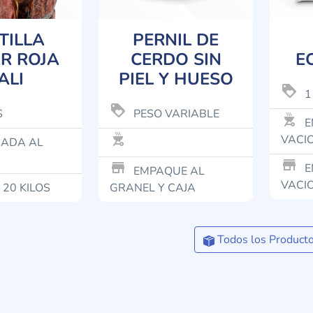
TILLA
PERNIL DE
R ROJA
CERDO SIN
E
ALI
PIEL Y HUESO
loyalty
1
loyalty
S
PESO VARIABLE
outdoor_grill
E
outdoor_grill
VACI
ADA AL
store_mall_directory
store_mall_directory
E
EMPAQUE AL
VACI
 20 KILOS
GRANEL Y CAJA
Todos los Product