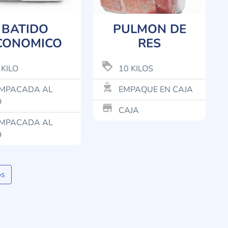
BATIDO
PULMON DE
CONOMICO
RES
loyalty
 KILO
10 KILOS
outdoor_grill
MPACADA AL
EMPAQUE EN CAJA
O
store_mall_directory
CAJA
MPACADA AL
O
os