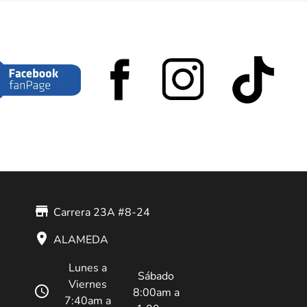
store_mall_directory
Carrera 23A #8-24
place
ALAMEDA
Lunes a
Sábado
Viernes
schedule
8:00am a
7:40am a