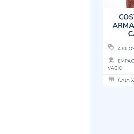
COS
ARMA
C
loyalty
4 KILO
outdoor_grill
EMPAC
VACIO
store_mall_directory
CAJA X